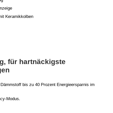
anzeige
mit Keramikkolben
g, für hartnäckigste
gen
 Dämmstoff bis zu 40 Prozent Energieersparnis im
ency-Modus.