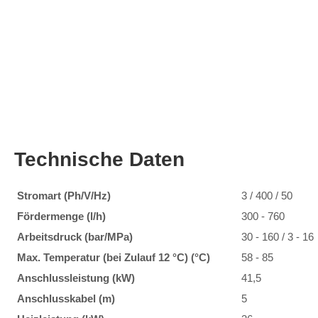
Technische Daten
Stromart (Ph/V/Hz)
3 / 400 / 50
Fördermenge
(l/h)
300 - 760
Arbeitsdruck
(bar/MPa)
30 - 160 / 3 - 16
Max. Temperatur (bei Zulauf 12 °C)
(°C)
58 - 85
Anschlussleistung
(kW)
41,5
Anschlusskabel
(m)
5