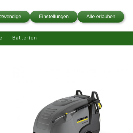
03841 - 627 00
otwendige
Einstellungen
Alle erlauben
fenservice
Ersatzteilservice
Bewertungen
e
Batterien