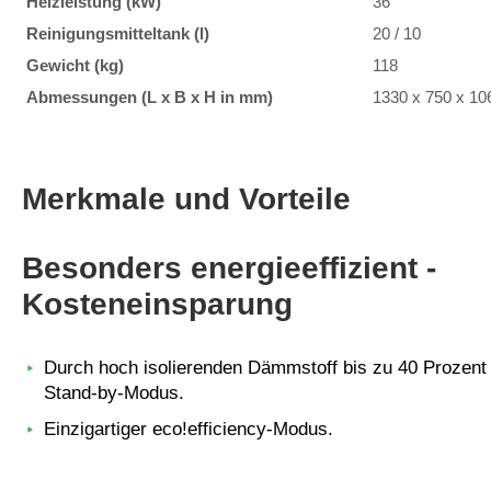
Heizleistung
(kW)
36
Reinigungsmitteltank
(l)
20 / 10
Gewicht
(kg)
118
Abmessungen
(L x B x H in mm)
1330 x 750 x 10
Merkmale und Vorteile
Besonders energieeffizient -
Kosteneinsparung
Durch hoch isolierenden Dämmstoff bis zu 40 Prozent
Stand-by-Modus.
Einzigartiger eco!efficiency-Modus.