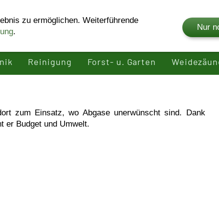
ebnis zu ermöglichen. Weiterführende
Nur n
rung
.
Shop
Unternehmen
Produkte
Rei
nik
Reinigung
Forst- u. Garten
Weidezäun
dort zum Einsatz, wo Abgase unerwünscht sind. Dank
ont er Budget und Umwelt.