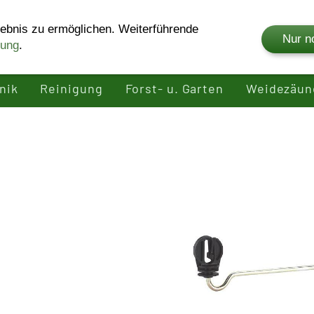
ebnis zu ermöglichen. Weiterführende
Nur n
rung
.
Shop
Unternehmen
Produkte
Rei
nik
Reinigung
Forst- u. Garten
Weidezäun