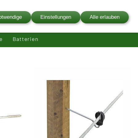
03841 - 627 00
otwendige
Einstellungen
Alle erlauben
fenservice
Ersatzteilservice
Bewertungen
e
Batterien