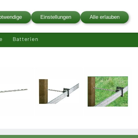
03841 - 627 00
otwendige
Einstellungen
Alle erlauben
fenservice
Ersatzteilservice
Bewertungen
e
Batterien