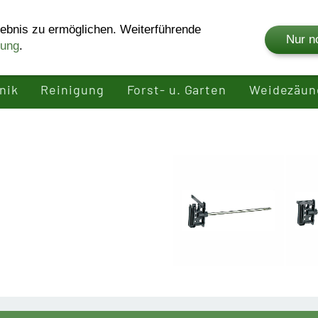
ebnis zu ermöglichen. Weiterführende
Nur n
rung
.
Shop
Unternehmen
Produkte
Rei
nik
Reinigung
Forst- u. Garten
Weidezäun