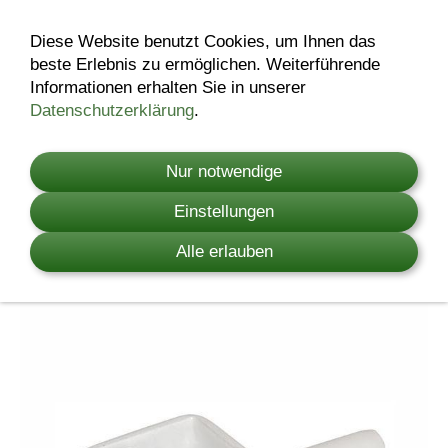
Diese Website benutzt Cookies, um Ihnen das
beste Erlebnis zu ermöglichen. Weiterführende
Easy-Loop
Informationen erhalten Sie in unserer
Datenschutzerklärung
.
Steckverbinder
Nur notwendige
zum einfachen Stoppen am Endpfahl
ideal für Premium Horse Wire
Einstellungen
Alle erlauben
Tipp: Für die Isolation am Zaunpfahl empfehlen wir
den Schlauchisolator (Art.Nr. 44392)