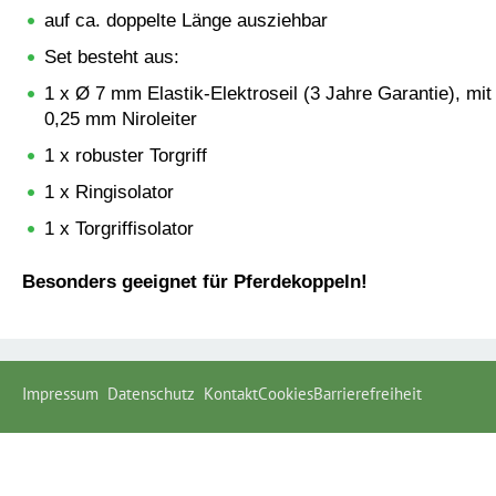
auf ca. doppelte Länge ausziehbar
Set besteht aus:
1 x Ø 7 mm Elastik-Elektroseil (3 Jahre Garantie), mi
0,25 mm Niroleiter
1 x robuster Torgriff
1 x Ringisolator
1 x Torgriffisolator
Besonders geeignet für Pferdekoppeln!
Impressum
Datenschutz
Kontakt
Cookies
Barrierefreiheit