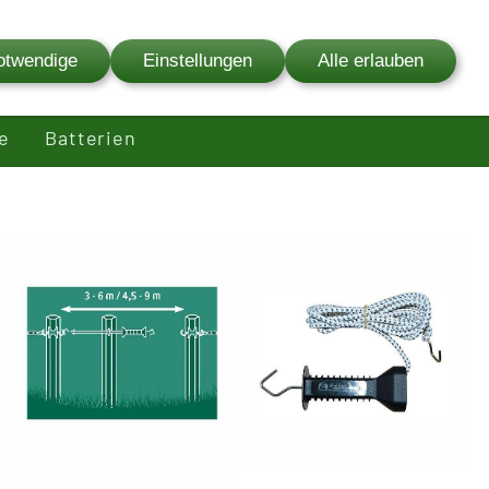
03841 - 627 00
otwendige
Einstellungen
Alle erlauben
fenservice
Ersatzteilservice
Bewertungen
e
Batterien