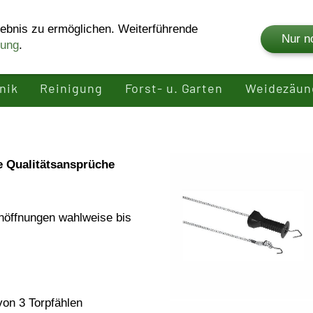
ebnis zu ermöglichen. Weiterführende
Nur n
rung
.
Shop
Unternehmen
Produkte
Rei
nik
Reinigung
Forst- u. Garten
Weidezäun
e Qualitätsansprüche
unöffnungen wahlweise bis
on 3 Torpfählen