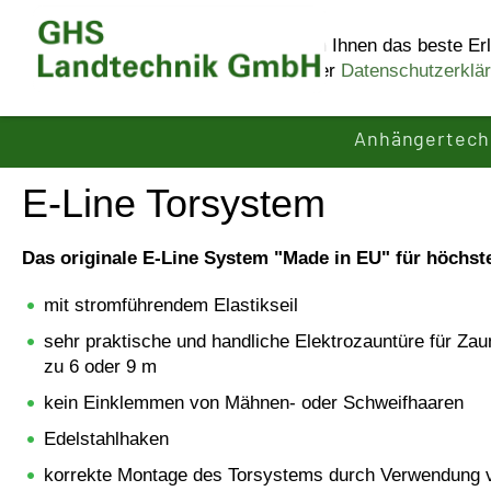
Diese Website benutzt Cookies, um Ihnen das beste Erl
Informationen erhalten Sie in unserer
Datenschutzerklä
Anhängertech
E-Line Torsystem
Das originale E-Line System "Made in EU" für höchst
mit stromführendem Elastikseil
sehr praktische und handliche Elektrozauntüre für Za
zu 6 oder 9 m
kein Einklemmen von Mähnen- oder Schweifhaaren
Edelstahlhaken
korrekte Montage des Torsystems durch Verwendung v