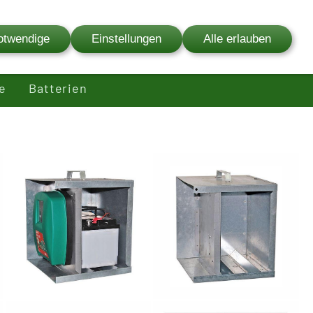
03841 - 627 00
otwendige
Einstellungen
Alle erlauben
fenservice
Ersatzteilservice
Bewertungen
e
Batterien