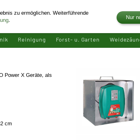
ebnis zu ermöglichen. Weiterführende
Nur n
rung
.
Shop
Unternehmen
Produkte
Rei
nik
Reinigung
Forst- u. Garten
Weidezäun
O Power X Geräte, als
32 cm