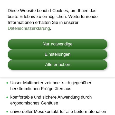
Diese Website benutzt Cookies, um Ihnen das
beste Erlebnis zu ermöglichen. Weiterführende
AKO Multimeter
Informationen erhalten Sie in unserer
Datenschutzerklärung
.
zur exakten Fehlersuche in Ihrem Elektrozaun.
Dieses Gerät hat eine Duo Funktion - es ist ein
Nur notwendige
digitaler Zaunspannungsprüfer- und Amperemeter.
Somit können mögliche Fehlerquellen im Zaun
Einstellungen
spielend leicht gefunden werden.
Alle erlauben
unterstützt werden Sie dabei durch jeweilige
beleuchtete Richtungsanzeigen.
Unser Multimeter zeichnet sich gegenüber
herkömmlichen Prüfgeräten aus
komfortable und sichere Anwendung durch
ergonomisches Gehäuse
universeller Messkontakt für alle Leitermaterialien